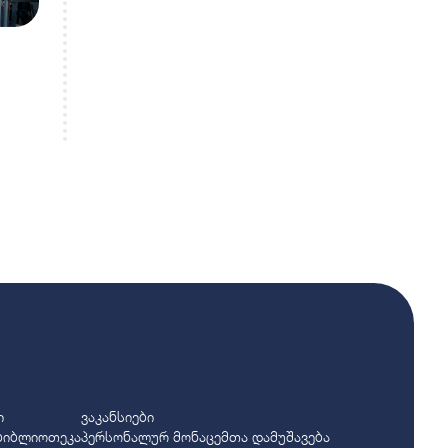
ი
ვაკანსიები
ბიბლიოთეკა
პერსონალურ მონაცემთა დამუშავება